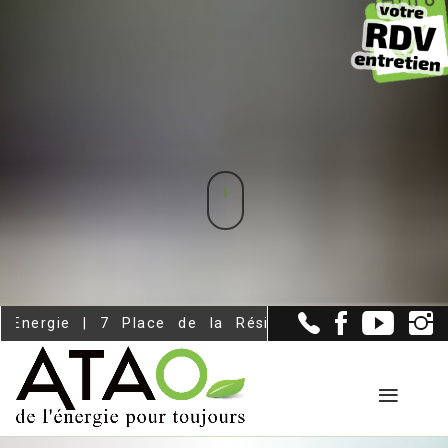
ce de la Résistance - Le Relecq Kerhuon (29480)